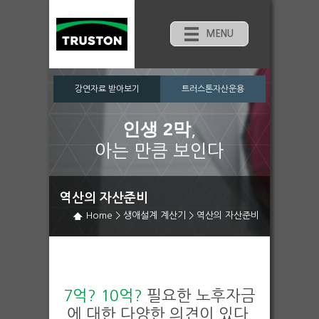
MENU
강연자료 받아보기
트러스톤자산운용
인생 2막
,
아는 만큼 보인다
역산의 자산준비
Home
>
생애설계 계산기
>
역산의 자산준비
7억? 10억?
필요한 노후자금
에 대한 다양한 의견이 있다.