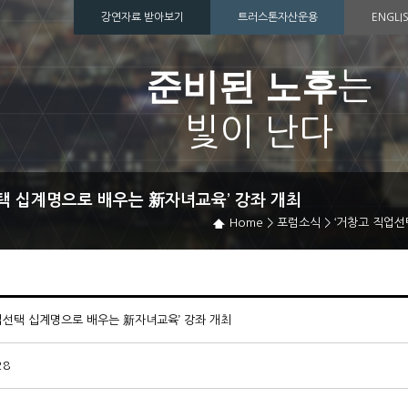
강연자료 받아보기
트러스톤자산운용
ENGLI
준비된 노후
는
빛이 난다
택 십계명으로 배우는 新자녀교육’ 강좌 개최
Home
>
포럼소식
>
‘거창고 직업선
업선택 십계명으로 배우는 新자녀교육’ 강좌 개최
28