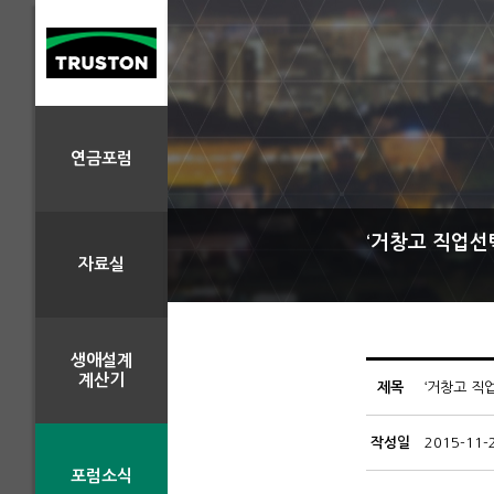
연금포럼
‘거창고 직업선
자료실
생애설계
계산기
제목
‘거창고 직
작성일
2015-11-
포럼소식