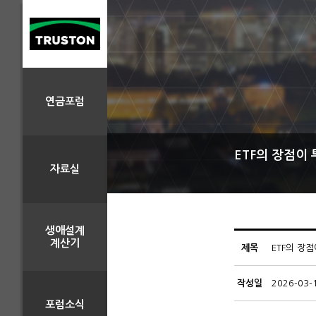
연금포럼
ETF의 장점이
자료실
생애설계
계산기
제목
ETF의 장
작성일
2026-03-
포럼소식