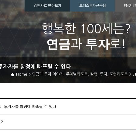
강연자료 받아보기
트러스톤자산운용
ENGLI
행복한 100세는?
연금
투자
과
로!
 투자자를 함정에 빠뜨릴 수 있다
Home
>
연금과 투자 이야기
,
주제별리포트
,
칼럼
,
투자
,
포럼리포트
>
E
점이 투자자를 함정에 빠뜨릴 수 있다
12