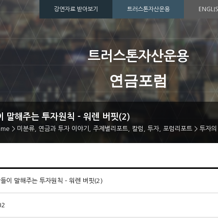
강연자료 받아보기
트러스톤자산운용
ENGLI
트러스톤자산운용
연금포럼
 말해주는 투자원칙 – 워렌 버핏(2)
ome
>
미분류
,
연금과 투자 이야기
,
주제별리포트
,
칼럼
,
투자
,
포럼리포트
>
투자의 
들이 말해주는 투자원칙 – 워렌 버핏(2)
02