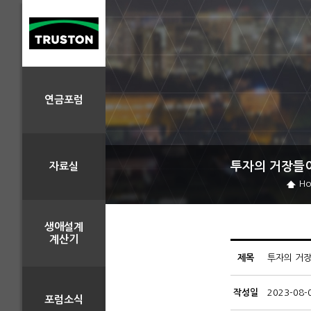
연금포럼
투자의 거장들이
자료실
H
생애설계
계산기
제목
투자의 거장
작성일
2023-08-
포럼소식