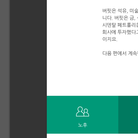
버핏은 석유, 미
니다. 버핏은 금,
시덴탈 페트롤리움
회사에 투자했다고
이지요.
다음 편에서 계
노후