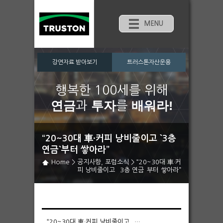
MENU
강연자료 받아보기
트러스톤자산운용
행복한 100세를 위해
연금
투자
배워라!
과
를
“20~30대 車·커피 낭비줄이고 `3층
연금`부터 쌓아라”
Home
>
공지사항
,
포럼소식
>
“20~30대 車·커
피 낭비줄이고 `3층 연금`부터 쌓아라”
“20~30대 車·커피 낭비줄이고 `3층 연금`부터 쌓아라”