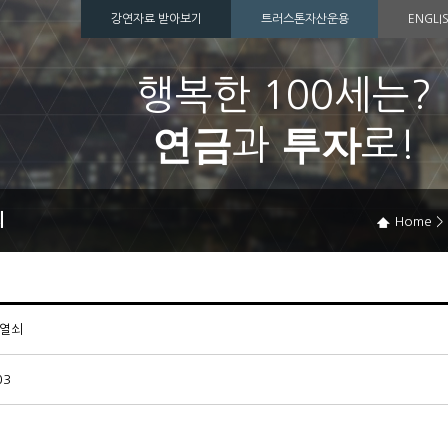
강연자료 받아보기
트러스톤자산운용
ENGLI
행복한 100세는?
연금
투자
과
로!
쇠
Home
>
 열쇠
03