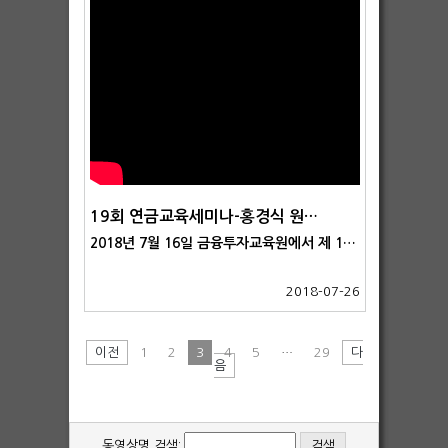
19회 연금교육세미나-홍경식 원장 강연②
2018년 7월 16일 금융투자교육원에서 제 19회 연금교육세미나가 열렸습니다. 첫번째 발표는한국퇴직연금개발원 홍경식 원장이 맡아주었으며, 강연 제목은 '퇴직연금 가입자교육의 활성화와 사업자의역할'이었습니다.
2018-07-26
이전
1
2
3
4
5
…
29
다
음
동영상명 검색: