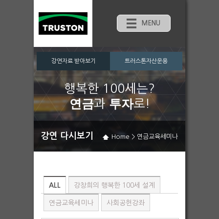
MENU
강연자료 받아보기
트러스톤자산운용
행복한 100세는?
연금
투자
과
로!
강연 다시보기
Home
>
연금교육세미나
ALL
강창희의 행복한 100세 설계
연금교육세미나
사회공헌강좌