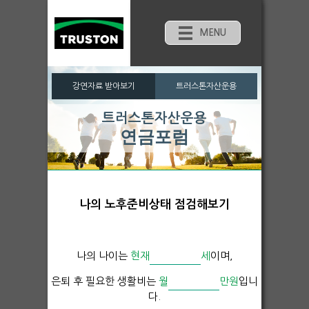
MENU
강연자료 받아보기
트러스톤자산운용
트러스톤자산운용
연금포럼
나의 노후준비상태 점검해보기
나의 나이는
현재
세
이며,
은퇴 후 필요한 생활비는
월
만원
입니
다.