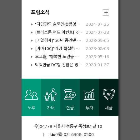
포럼소식
"디딤펀드 슬로건·숏폼영상 공모전 개최" 안내
2024-07-25
[트러스톤 펀드 이벤트] KB증권 Again BUY KOREA ETF 챌린지 안내
2024-07-23
[매일경제]"50년 증권맨 마침표…노후설계 강연은 계속"
2023-09-05
[비바100]"가장 확실한 노후 대비는 재테크 아니라 평생현역"
2023-08-03
투교협, '행복한 노년을 위한 은퇴 자산관리' 집합강좌 개최
2023-05-16
퇴직연금 DC형 전환은 정말 직장인에게 유리할까
2023-01-27
노후
자녀
연금
투자
세금
우)04779 서울시 성동구 뚝섬로1길 10
| 대표전화 02. 6308. 0500