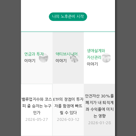
생애설계와
연금과 투자
액티브시니어
자산관리
이야기
이야기
이야기
안전자산 30%룰
밸류업지수와 코스
ETF의 장점이 투자
폐지가 내 퇴직계
피 중 승자는 누구
자를 함정에 빠뜨
좌 수익률에 미치
인가
릴 수 있다
는 영향
2026-05-27
2026-03-12
2026-01-28